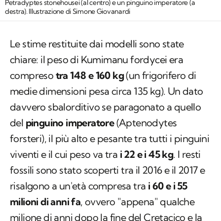
Petradyptes stonehousei (al centro) e un pinguino imperatore (a
destra). Illustrazione di Simone Giovanardi
Le stime restituite dai modelli sono state
chiare: il peso di
Kumimanu fordycei
era
compreso
tra 148 e 160 kg
(un frigorifero di
medie dimensioni pesa circa 135 kg). Un dato
davvero sbalorditivo se paragonato a quello
del
pinguino imperatore
(
Aptenodytes
forsteri
), il più alto e pesante tra tutti i pinguini
viventi e il cui peso va tra
i 22 e i 45 kg
. I resti
fossili sono stato scoperti tra il 2016 e il 2017 e
risalgono a un'età compresa tra
i 60 e i 55
milioni di anni fa
, ovvero "appena" qualche
milione di anni dopo la fine del Cretacico e
la