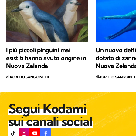
ambientale. Alla base del mio interesse per le
scienze naturali, oltre a una profonda e
sincera vocazione, c'è la voglia di mettere a
disposizione quello che ho imparato,
provando a comunicare e a trasmettere i
valori in cui credo e per i quali combatto ogni
I più piccoli pinguini mai
Un nuovo delfi
giorno: la conservazione della natura e la
esistiti hanno avuto origine in
dotato di zann
salvaguardia del nostro Pianeta e di chiunque
Nuova Zelanda
Nuova Zeland
vi abiti.
di
di
AURELIO SANGUINETTI
AURELIO SANGUINET
Segui Kodami
sui canali social