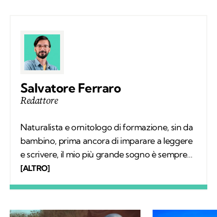
Salvatore Ferraro
Redattore
Naturalista e ornitologo di formazione, sin da
bambino, prima ancora di imparare a leggere
e scrivere, il mio più grande sogno è sempre
stato quello di conoscere tutto sugli animali e
[ALTRO]
il loro comportamento. Col tempo mi sono
specializzato nello studio degli uccelli sul
campo e, parallelamente, nell'educazione