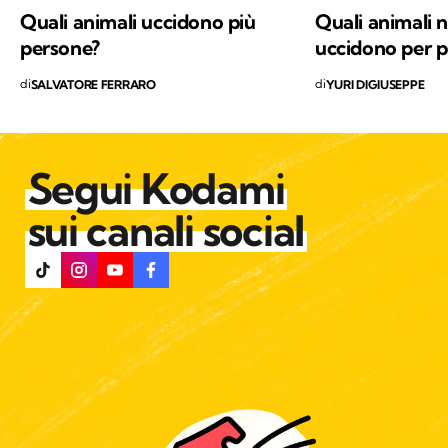
valori in cui credo e per i quali combatto ogni
Quali animali uccidono più
Quali animali 
giorno: la conservazione della natura e la
persone?
uccidono per p
salvaguardia del nostro Pianeta e di chiunque
di
di
SALVATORE FERRARO
YURI DIGIUSEPPE
vi abiti.
Segui Kodami
sui canali social