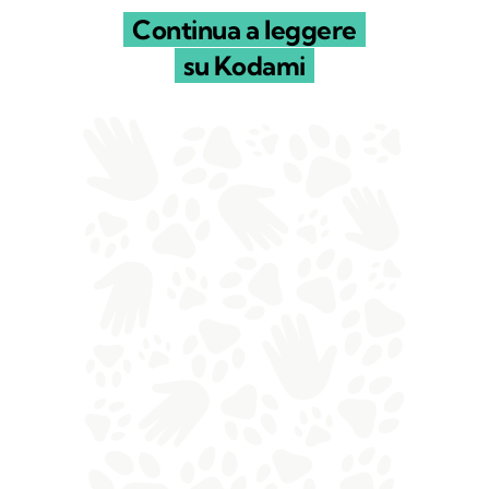
Continua a leggere
su Kodami