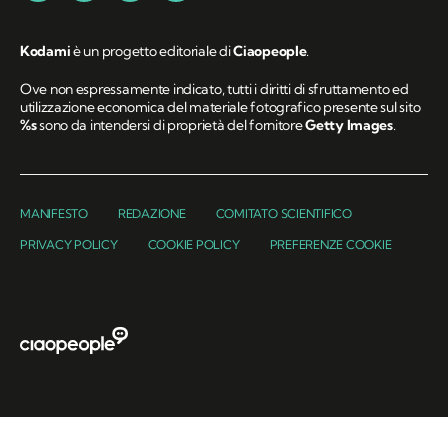
Kodami
è un progetto editoriale di
Ciaopeople
.
Ove non espressamente indicato, tutti i diritti di sfruttamento ed
utilizzazione economica del materiale fotografico presente sul sito
%s
sono da intendersi di proprietà del fornitore
Getty Images
.
MANIFESTO
REDAZIONE
COMITATO SCIENTIFICO
PRIVACY POLICY
COOKIE POLICY
PREFERENZE COOKIE