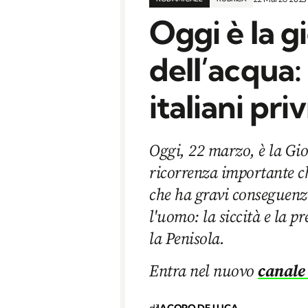
Oggi è la g
dell’acqua: 
italiani pri
Oggi, 22 marzo, è la Gi
ricorrenza importante ch
che ha gravi conseguenze
l'uomo: la siccità e la p
la Penisola.
Entra nel nuovo
canale
di
JACOPO DE LUCA