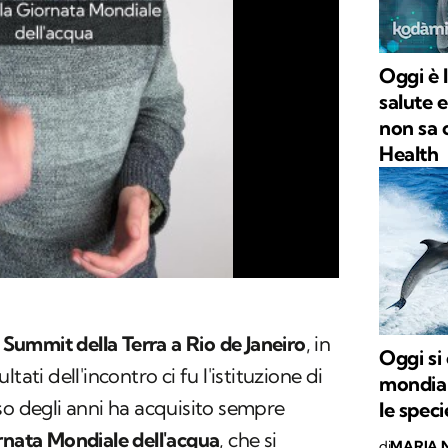
Oggi è 
salute e
non sa 
Health
l
Summit della Terra a Rio de Janeiro
, in
Oggi si
sultati dell'incontro ci fu l'istituzione di
mondial
so degli anni ha acquisito sempre
le speci
rnata Mondiale dell'acqua
, che si
di
MARIA 