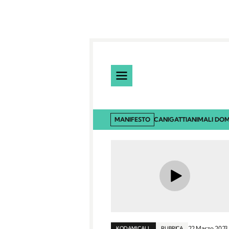
MANIFESTO
CANI
GATTI
ANIMALI DOM
22 Marzo 202
KODAMI CALL
RUBRICA