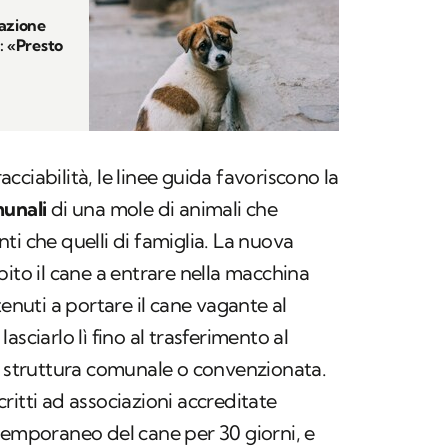
razione
: «Presto
racciabilità, le linee guida favoriscono la
munali
di una mole di animali che
ti che quelli di famiglia. La nuova
bito il cane a entrare nella macchina
tenuti a portare il cane vagante al
 lasciarlo lì fino al trasferimento al
a struttura comunale o convenzionata.
scritti ad associazioni accreditate
temporaneo del cane per 30 giorni, e