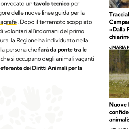
convocato un
tavolo tecnico
per
igore delle nuove linee guida per la
Tracciab
Campani
nagrafe
. Dopo il terremoto scoppiato
«Dalla 
di volontari all'indomani del primo
chiarim
ra, la Regione ha individuato nella
di
MARIA 
la persona che
farà da ponte tra le
che si occupano degli animali vaganti
eferente dei Diritti Animali per la
Nuove l
confiden
animalis