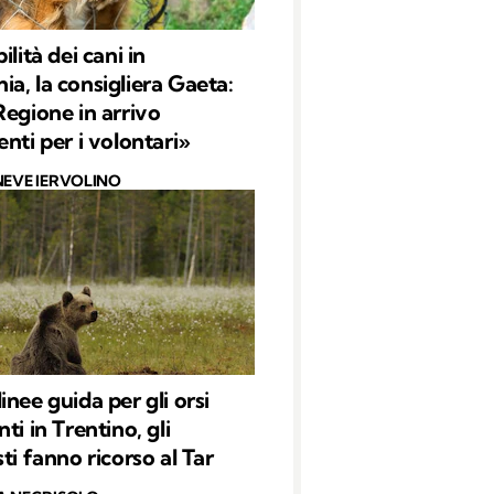
ilità dei cani in
a, la consigliera Gaeta:
Regione in arrivo
enti per i volontari»
NEVE IERVOLINO
inee guida per gli orsi
ti in Trentino, gli
ti fanno ricorso al Tar