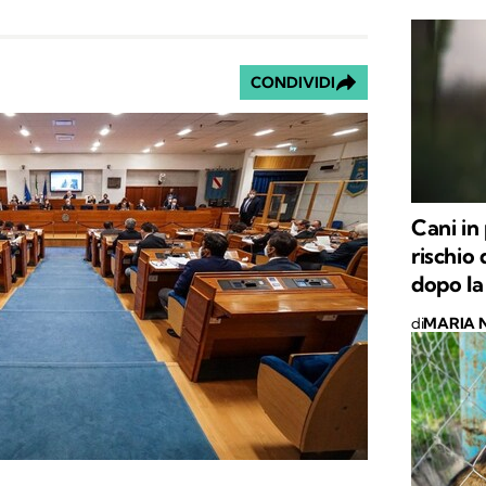
CONDIVIDI
Cani in
rischio
dopo la
di
MARIA 