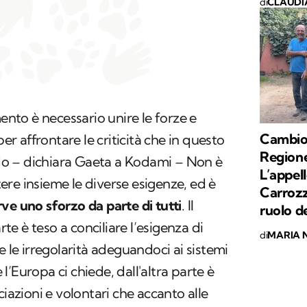
di
CLAUDI
to è necessario unire le forze e
Cambio 
per affrontare le criticità che in questo
Regione
o – dichiara Gaeta a Kodami – Non è
L’appell
re insieme le diverse esigenze, ed è
Carrozzo
rve uno sforzo da parte di tutti
. Il
ruolo d
e è teso a conciliare l’esigenza di
di
MARIA 
ti e le irregolarità adeguandoci ai sistemi
’Europa ci chiede, dall'altra parte è
ciazioni e volontari che accanto alle