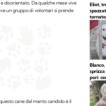
 e disorientato. Da qualche mese vive
Eliot, t
dove un gruppo di volontari si prende
spazzat
tornato
Blanco,
sprizza 
pori: ce
questo cane dal manto candido è il