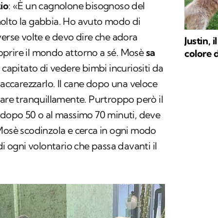
io
: «È un cagnolone bisognoso del
olto la gabbia. Ho avuto modo di
verse volte e devo dire che adora
Justin, 
prire il mondo attorno a sé. Mosè
sa
colore d
è capitato di vedere bimbi incuriositi da
 accarezzarlo. Il cane dopo una veloce
lare tranquillamente. Purtroppo però il
, dopo 50 o al massimo 70 minuti, deve
 Mosè scodinzola e cerca in ogni modo
di ogni volontario che passa davanti il