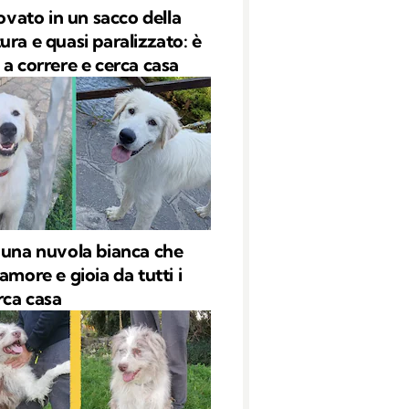
rovato in un sacco della
ura e quasi paralizzato: è
 a correre e cerca casa
 una nuvola bianca che
amore e gioia da tutti i
rca casa