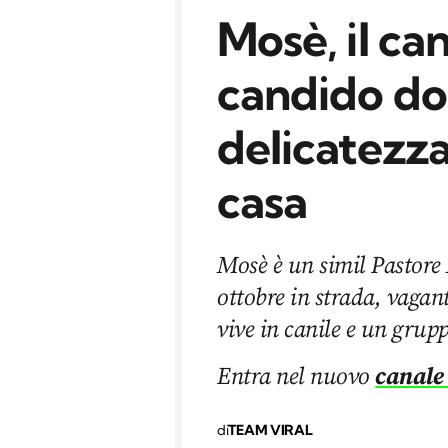
Mosè, il ca
candido do
delicatezza
casa
Mosè è un simil Pastor
ottobre in strada, vagan
vive in canile e un grupp
Entra nel nuovo
canale
di
TEAM VIRAL