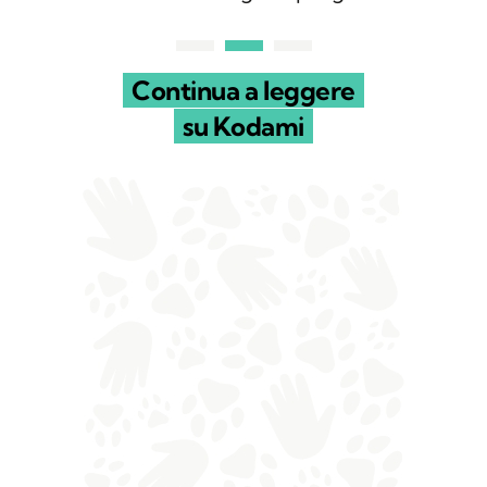
Continua a leggere
su Kodami