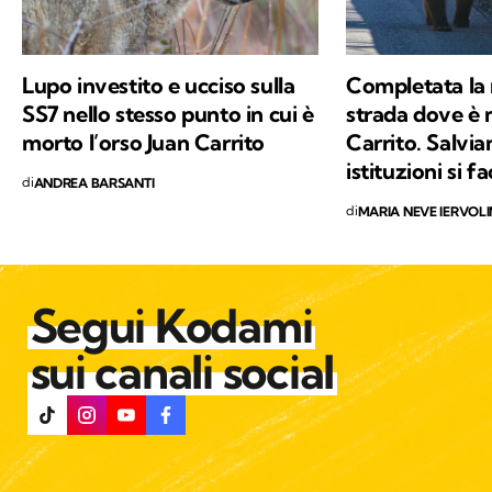
Lupo investito e ucciso sulla
Completata la 
SS7 nello stesso punto in cui è
strada dove è 
morto l’orso Juan Carrito
Carrito. Salvia
istituzioni si 
di
ANDREA BARSANTI
di
MARIA NEVE IERVOL
Segui Kodami
sui canali social