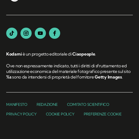
Kodami
è un progetto editoriale di
Ciaopeople
.
Ove non espressamente indicato, tutti i diritti di sfruttamento ed
utilizzazione economica del materiale fotografico presente sul sito
%s
sono da intendersi di proprietà del fornitore
Getty Images
.
MANIFESTO
REDAZIONE
COMITATO SCIENTIFICO
PRIVACY POLICY
COOKIE POLICY
PREFERENZE COOKIE