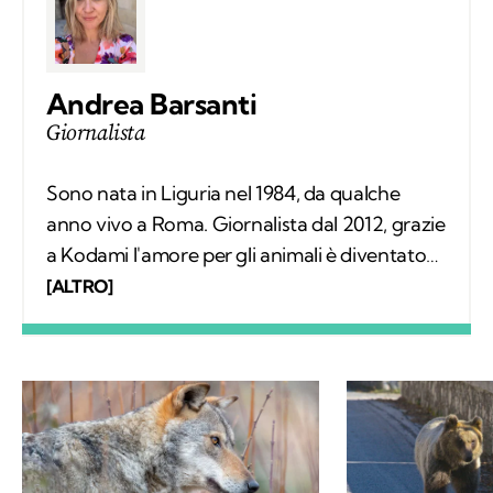
Andrea Barsanti
Giornalista
Sono nata in Liguria nel 1984, da qualche
anno vivo a Roma. Giornalista dal 2012, grazie
a Kodami l'amore per gli animali è diventato
un lavoro attraverso cui provo a fare la
[ALTRO]
differenza. A ricordarmelo anche Supplì, il
gatto con cui condivido la vita. Nel tempo
libero tanti libri, qualche viaggio e una
continua scoperta di ciò che mi circonda.