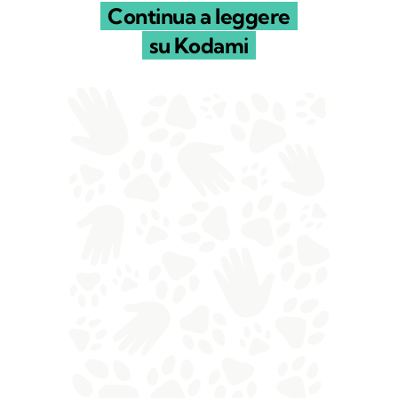
Continua a leggere
su Kodami