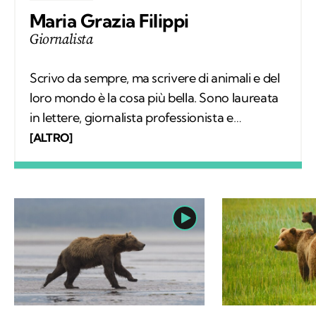
Maria Grazia Filippi
Giornalista
Scrivo da sempre, ma scrivere di animali e del
loro mondo è la cosa più bella. Sono laureata
in lettere, giornalista professionista e
fondatrice del progetto La scimmia
[ALTRO]
Viaggiante dedicato a tutti gli animali che
vogliamo incontrare e conoscere nei luoghi
dove vivono, liberi.