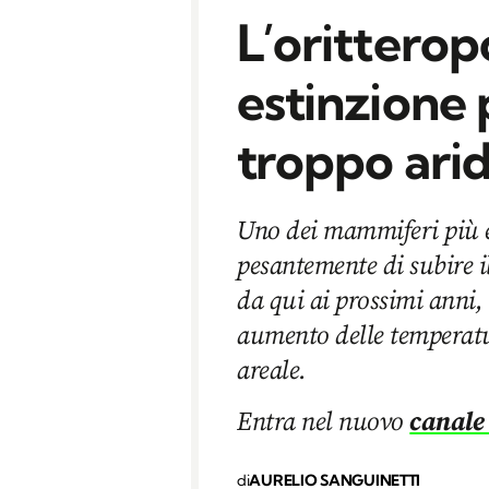
L’oritteropo
estinzione p
troppo ari
Uno dei mammiferi più el
pesantemente di subire il
da qui ai prossimi anni,
aumento delle temperatur
areale.
Entra nel nuovo
canale
di
AURELIO SANGUINETTI