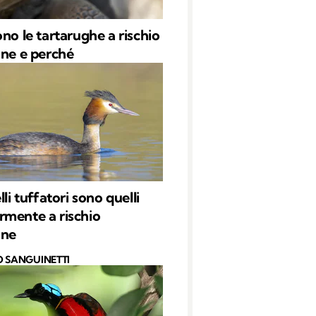
ono le tartarughe a rischio
one e perché
lli tuffatori sono quelli
mente a rischio
one
O SANGUINETTI