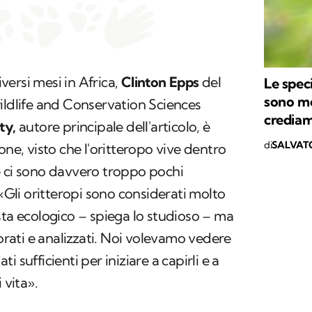
ersi mesi in Africa,
Clinton Epps
del
Le speci
sono mo
ildlife and Conservation Sciences
credia
ty,
autore principale dell'articolo, è
di
SALVAT
one, visto che l'oritteropo vive dentro
e ci sono davvero troppo pochi
 «Gli oritteropi sono considerati molto
sta ecologico – spiega lo studioso – ma
ati e analizzati. Noi volevamo vedere
 sufficienti per iniziare a capirli e a
 vita».