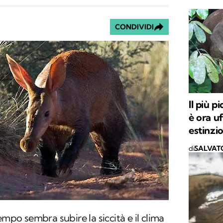
CONDIVIDI
Il più 
è ora uf
estinzi
di
SALVAT
empo sembra subire la siccità e il clima