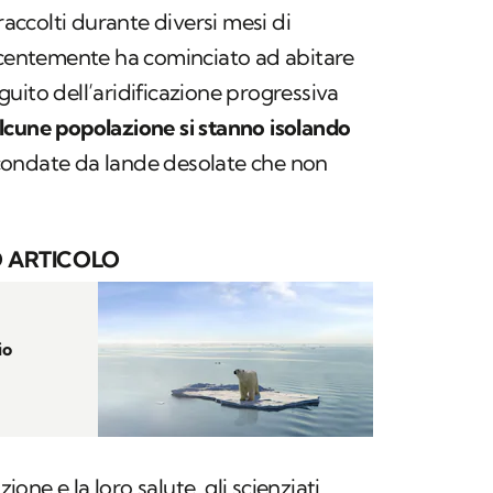
raccolti durante diversi mesi di
recentemente ha cominciato ad abitare
uito dell’aridificazione progressiva
lcune popolazione si stanno isolando
condate da lande desolate che non
 ARTICOLO
io
zione e la loro salute, gli scienziati