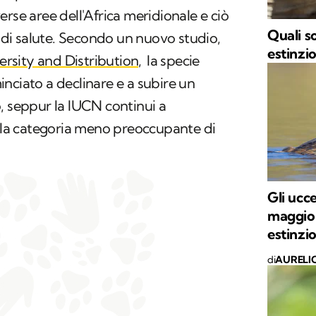
rse aree dell'Africa meridionale e ciò
Quali s
o di salute. Secondo un nuovo studio,
estinzi
versity and Distribution,
la specie
nciato a declinare e a subire un
, seppur la IUCN continui a
ella categoria meno preoccupante di
Gli ucce
maggior
estinzi
di
AURELI