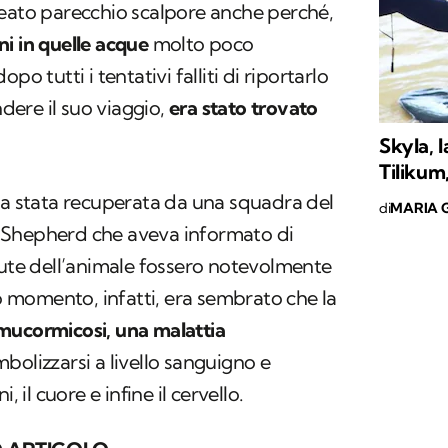
reato parecchio scalpore anche perché,
i in quelle acque
molto poco
po tutti i tentativi falliti di riportarlo
ndere il suo viaggio,
era stato trovato
Skyla, l
Tilikum
ra stata recuperata da una squadra del
di
MARIA G
 Shepherd che aveva informato di
lute dell’animale fossero notevolmente
momento, infatti, era sembrato che la
mucormicosi, una malattia
olizzarsi a livello sanguigno e
, il cuore e infine il cervello.