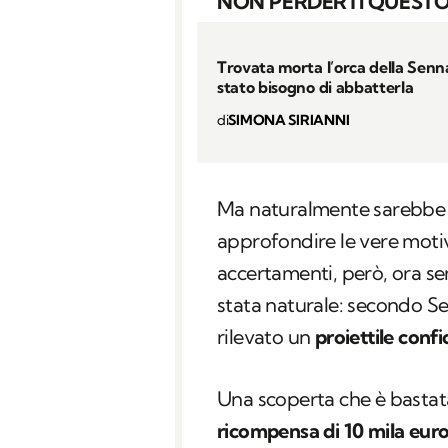
NON PERDERTI QUESTO
Trovata morta l’orca della Senna
stato bisogno di abbatterla
di
SIMONA SIRIANNI
Ma naturalmente sarebbe s
approfondire le vere moti
accertamenti, però, ora se
stata naturale: secondo Se
rilevato un
proiettile confi
Una scoperta che è bastata
ricompensa di 10 mila eur