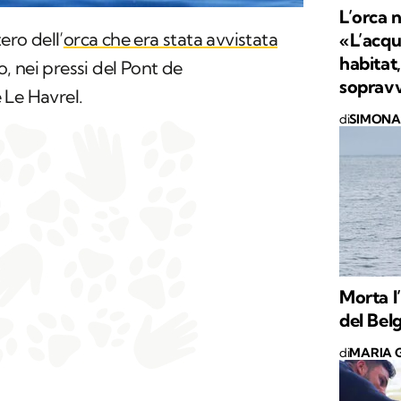
L’orca n
ero dell’
orca che era stata avvistata
«L’acqu
habitat,
 nei pressi del Pont de
soprav
 Le Havrel.
di
SIMONA 
Morta l
del Bel
di
MARIA G