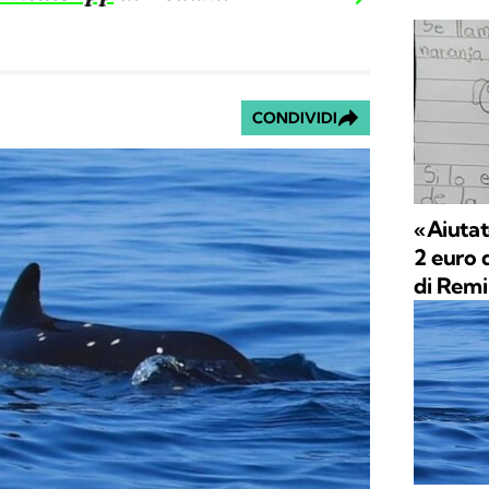
CONDIVIDI
«Aiutat
2 euro 
di Remi 