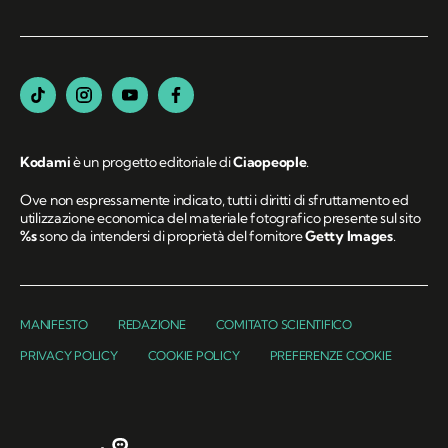
Kodami
è un progetto editoriale di
Ciaopeople
.
Ove non espressamente indicato, tutti i diritti di sfruttamento ed
utilizzazione economica del materiale fotografico presente sul sito
%s
sono da intendersi di proprietà del fornitore
Getty Images
.
MANIFESTO
REDAZIONE
COMITATO SCIENTIFICO
PRIVACY POLICY
COOKIE POLICY
PREFERENZE COOKIE