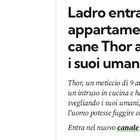
Ladro entra
appartamen
cane Thor 
i suoi uman
Thor, un meticcio di 9 an
un intruso in cucina e h
svegliando i suoi umani
l'uomo potesse fuggire co
Entra nel nuovo
canale