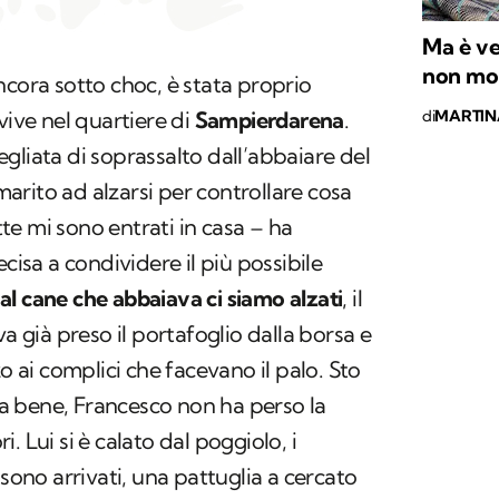
Ma è ve
non mo
ncora sotto choc, è stata proprio
di
MARTIN
vive nel quartiere di
Sampierdarena
.
gliata di soprassalto dall’abbaiare del
 marito ad alzarsi per controllare cosa
e mi sono entrati in casa – ha
ecisa a condividere il più possibile
 al cane che abbaiava ci siamo alzati
, il
va già preso il portafoglio dalla borsa e
zo ai complici che facevano il palo. Sto
 bene, Francesco non ha perso la
. Lui si è calato dal poggiolo, i
 sono arrivati, una pattuglia a cercato