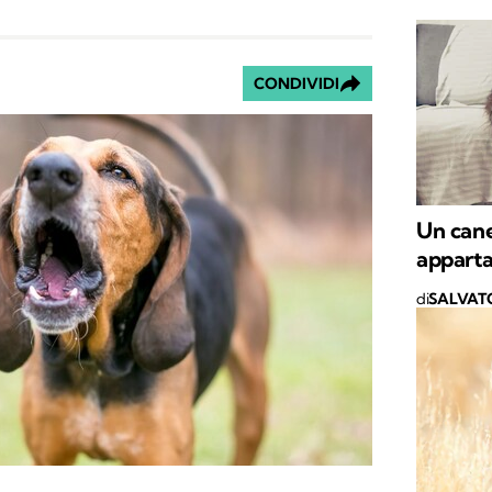
CONDIVIDI
Un cane
appart
di
SALVAT