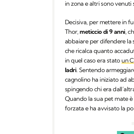
in zona e altri sono venuti 
Decisiva, per mettere in fug
Thor,
meticcio di 9 anni
, c
abbaiare per difendere la 
che ricalca quanto accadu
in quel caso era stato
un C
ladri
. Sentendo armeggiare 
cagnolino ha iniziato ad ab
spingendo chi era dall’alt
Quando la sua pet mate è r
forzata e ha avvisato la pol