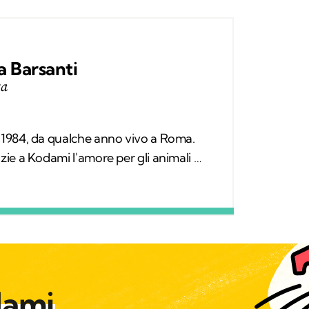
 Barsanti
ta
l 1984, da qualche anno vivo a Roma.
azie a Kodami l'amore per gli animali è
averso cui provo a fare la differenza.
plì, il gatto con cui condivido la vita.
ibri, qualche viaggio e una continua
irconda.
dami