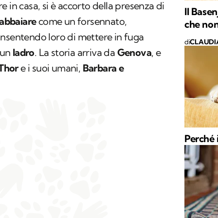
 in casa, si è accorto della presenza di
Il Basen
 abbaiare
come un forsennato,
che non
nsentendo loro di mettere in fuga
di
CLAUDI
o un
ladro
. La storia arriva da
Genova
, e
Thor
e i suoi umani,
Barbara e
Perché 