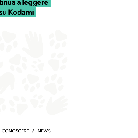
inua a leggere
su Kodami
/
CONOSCERE
NEWS