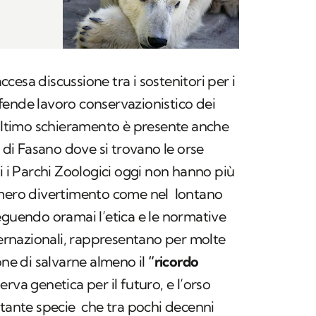
accesa discussione tra i sostenitori per i
difende lavoro conservazionistico dei
'ultimo schieramento è presente anche
a di Fasano dove si trovano le orse
i i Parchi Zoologici oggi non hanno più
 mero divertimento come nel lontano
eguendo oramai l’etica e le normative
ternazionali, rappresentano per molte
one di salvarne almeno il
“ricordo
rva genetica per il futuro, e l’orso
 tante specie che tra pochi decenni