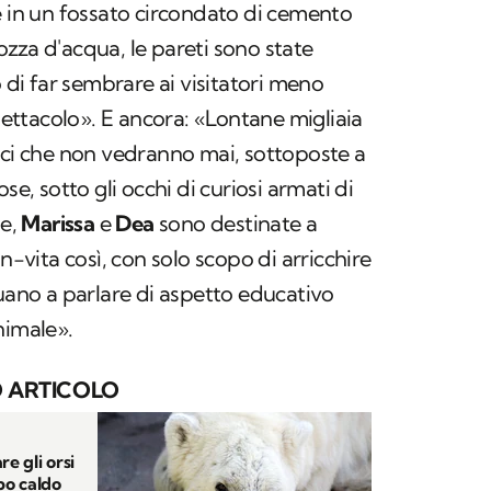
e in un fossato circondato di cemento
zza d'acqua, le pareti sono state
o di far sembrare ai visitatori meno
spettacolo». E ancora: «Lontane migliaia
cci che non vedranno mai, sottoposte a
se, sotto gli occhi di curiosi armati di
e,
Marissa
e
Dea
sono destinate a
on-vita così, con solo scopo di arricchire
nuano a parlare di aspetto educativo
nimale».
 ARTICOLO
e gli orsi
ppo caldo