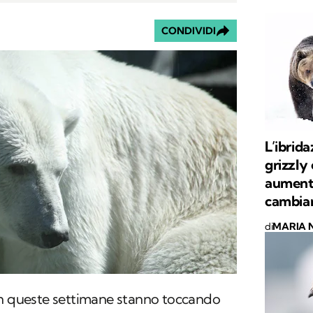
CONDIVIDI
L’ibrida
grizzly
aumenta
cambia
di
MARIA 
n queste settimane stanno toccando