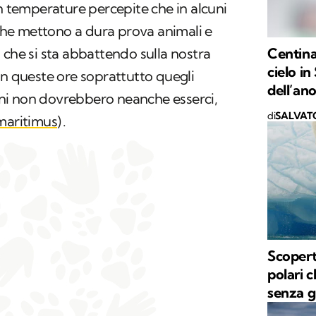
on temperature percepite che in alcuni
e che mettono a dura prova animali e
Centina
 che si sta abbattendo sulla nostra
cielo i
in queste ore soprattutto quegli
dell’an
udini non dovrebbero neanche esserci,
di
SALVAT
maritimus
)
.
Scopert
polari 
senza g