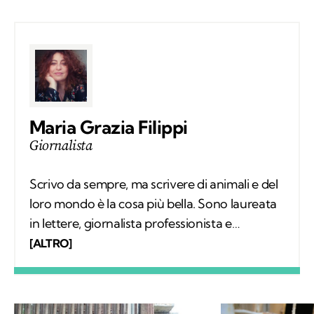
Maria Grazia Filippi
Giornalista
Scrivo da sempre, ma scrivere di animali e del
loro mondo è la cosa più bella. Sono laureata
in lettere, giornalista professionista e
fondatrice del progetto La scimmia
[ALTRO]
Viaggiante dedicato a tutti gli animali che
vogliamo incontrare e conoscere nei luoghi
dove vivono, liberi.