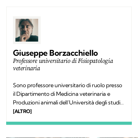
Giuseppe Borzacchiello
Professore universitario di Fisiopatologia
veterinaria
Sono professore universitario di ruolo presso
il Dipartimento di Medicina veterinaria e
Produzioni animali dell’Università degli studi
di Napoli Federico II e titolare della cattedra di
[ALTRO]
Fisiopatologia degli animali domestici. Ho
insegnato in diverse Università italiane, corsi
di perfezionamento e master universitari.