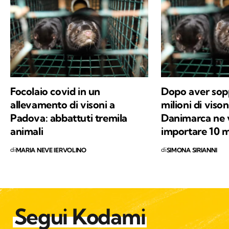
Appassionato di animali e di cani in
particolare, mi occupo da oltre vent’anni di
ricerca scientifica nel campo della patologia
spontanea degli animali domestici e di
tematiche inerenti l’oncologia comparata.
Focolaio covid in un
Dopo aver sop
allevamento di visoni a
milioni di vison
Padova: abbattuti tremila
Danimarca ne 
animali
importare 10 m
di
di
MARIA NEVE IERVOLINO
SIMONA SIRIANNI
Segui Kodami