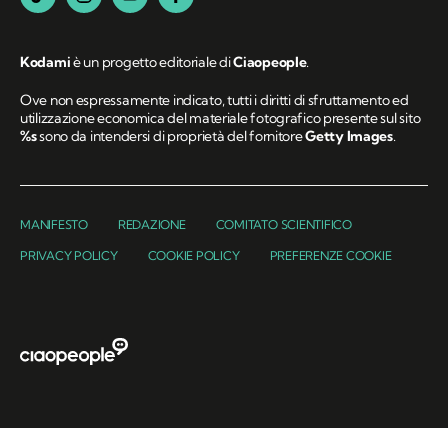
Kodami
è un progetto editoriale di
Ciaopeople
.
Ove non espressamente indicato, tutti i diritti di sfruttamento ed
utilizzazione economica del materiale fotografico presente sul sito
%s
sono da intendersi di proprietà del fornitore
Getty Images
.
MANIFESTO
REDAZIONE
COMITATO SCIENTIFICO
PRIVACY POLICY
COOKIE POLICY
PREFERENZE COOKIE