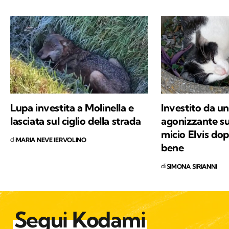
gatto con cui condivido la vita. Nel tempo
libero tanti libri, qualche viaggio e una
continua scoperta di ciò che mi circonda.
Lupa investita a Molinella e
Investito da un
lasciata sul ciglio della strada
agonizzante sul
micio Elvis dop
di
MARIA NEVE IERVOLINO
bene
di
SIMONA SIRIANNI
Segui Kodami