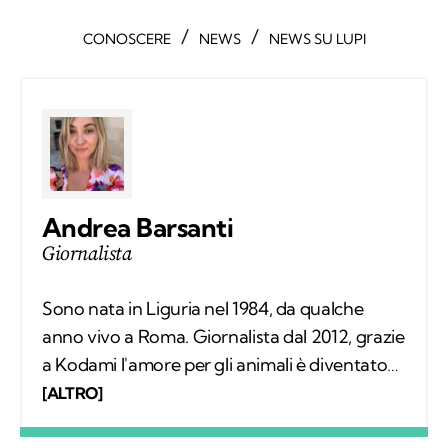
/
/
CONOSCERE
NEWS
NEWS SU LUPI
Andrea Barsanti
Giornalista
Sono nata in Liguria nel 1984, da qualche
anno vivo a Roma. Giornalista dal 2012, grazie
a Kodami l'amore per gli animali è diventato
un lavoro attraverso cui provo a fare la
[ALTRO]
differenza. A ricordarmelo anche Supplì, il