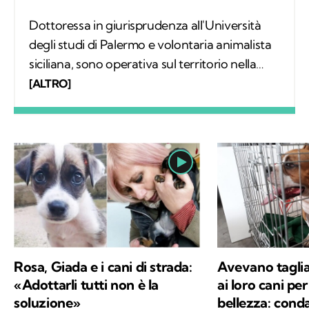
Dottoressa in giurisprudenza all'Università
degli studi di Palermo e volontaria animalista
siciliana, sono operativa sul territorio nella
gestione del fenomeno del randagismo. La
[ALTRO]
scrittura e l'amore per gli animali sono da
sempre le mie più grandi passioni e grazie a
Kodami ho la possibilità di esprimerle al
meglio.
Rosa, Giada e i cani di strada:
Avevano taglia
«Adottarli tutti non è la
ai loro cani per
soluzione»
bellezza: conda