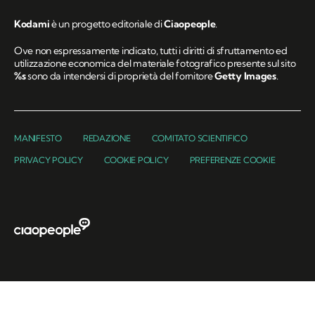
Kodami
è un progetto editoriale di
Ciaopeople
.
Ove non espressamente indicato, tutti i diritti di sfruttamento ed
utilizzazione economica del materiale fotografico presente sul sito
%s
sono da intendersi di proprietà del fornitore
Getty Images
.
MANIFESTO
REDAZIONE
COMITATO SCIENTIFICO
PRIVACY POLICY
COOKIE POLICY
PREFERENZE COOKIE