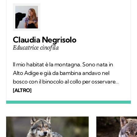
Claudia Negrisolo
Educatrice cinofila
Il mio habitat è la montagna. Sono nata in
Alto Adige e già da bambina andavo nel
bosco con il binocolo al collo per osservare
silenziosamente i comportamenti degli
[ALTRO]
animali selvatici. Ho vissuto tra le montagne
della Svizzera, in Spagna e sulle Alpi Bavaresi,
poi ho studiato etologia, sono diventata
educatrice cinofila e ho trovato il mio posto in
Trentino, sulle Dolomiti di Brenta. Ora scrivo