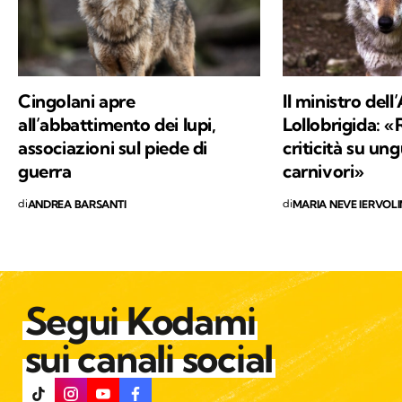
di animali selvatici e domestici che vivono più
o meno vicini agli esseri umani, con la
speranza di sensibilizzare alla tutela di ogni
vita che abita questo Pianeta.
Cingolani apre
Il ministro dell
all’abbattimento dei lupi,
Lollobrigida: «
associazioni sul piede di
criticità su ung
guerra
carnivori»
di
di
ANDREA BARSANTI
MARIA NEVE IERVOL
Segui Kodami
sui canali social