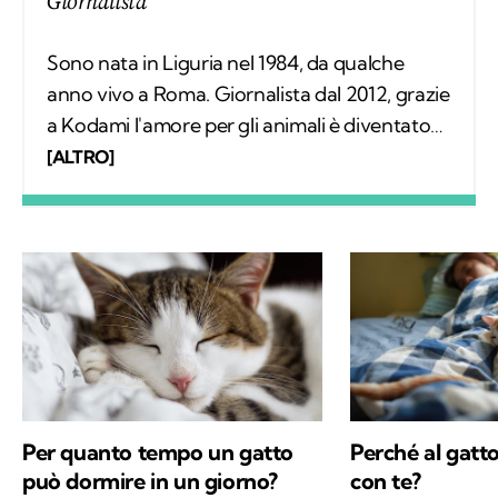
Giornalista
Sono nata in Liguria nel 1984, da qualche
anno vivo a Roma. Giornalista dal 2012, grazie
a Kodami l'amore per gli animali è diventato
un lavoro attraverso cui provo a fare la
[ALTRO]
differenza. A ricordarmelo anche Supplì, il
gatto con cui condivido la vita. Nel tempo
libero tanti libri, qualche viaggio e una
continua scoperta di ciò che mi circonda.
Per quanto tempo un gatto
Perché al gatt
può dormire in un giorno?
con te?