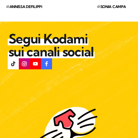
di
di
ANNISSA DEFILIPPI
SONIA CAMPA
Segui Kodami
sui canali social