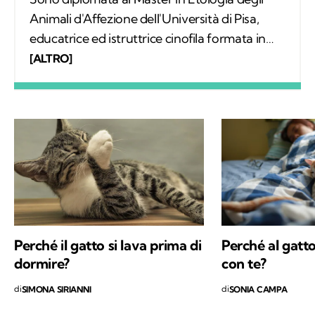
Animali d'Affezione dell'Università di Pisa,
educatrice ed istruttrice cinofila formata in
SIUA. Lavoro come consulente della relazione
[ALTRO]
uomo-gatto e uomo-cane con un approccio
relazionale e sono autrice del libro
"L'insostenibile tenerezza del gatto".
Perché il gatto si lava prima di
Perché al gatt
dormire?
con te?
di
di
SIMONA SIRIANNI
SONIA CAMPA