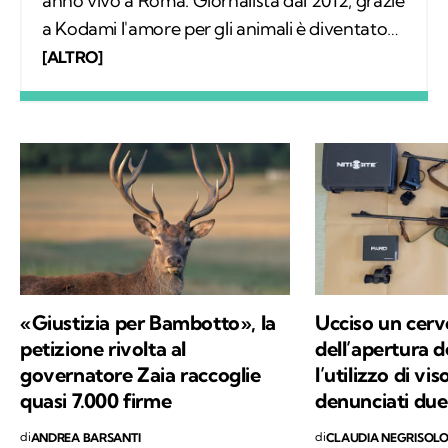
anno vivo a Roma. Giornalista dal 2012, grazie
a Kodami l'amore per gli animali è diventato
un lavoro attraverso cui provo a fare la
[ALTRO]
differenza. A ricordarmelo anche Supplì, il
gatto con cui condivido la vita. Nel tempo
libero tanti libri, qualche viaggio e una
continua scoperta di ciò che mi circonda.
«Giustizia per Bambotto», la
Ucciso un cerv
petizione rivolta al
dell’apertura d
governatore Zaia raccoglie
l’utilizzo di vis
quasi 7.000 firme
denunciati due
di
di
ANDREA BARSANTI
CLAUDIA NEGRISOL