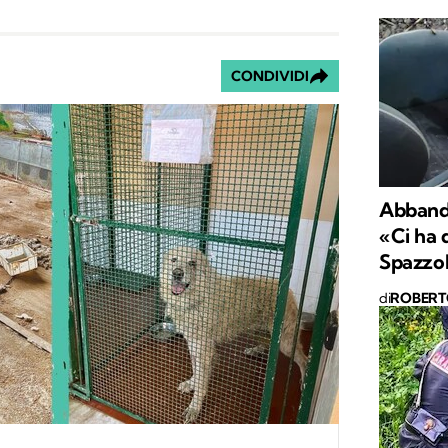
CONDIVIDI
Abbando
«Ci ha d
Spazzol
di
ROBERT