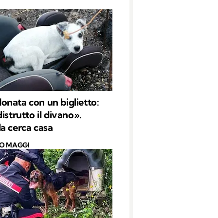
nata con un biglietto:
istrutto il divano».
a cerca casa
O MAGGI