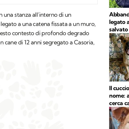
Abband
n una stanza all’interno di un
legato 
gato a una catena fissata a un muro,
salvato 
 questo contesto di profondo degrado
un cane di 12 anni segregato a Casoria,
Il cucc
nome: a
cerca c