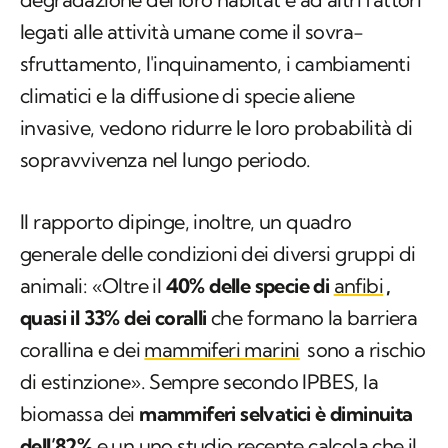
legati alle attività umane come il sovra-
sfruttamento, l'inquinamento, i cambiamenti
climatici e la diffusione di specie aliene
invasive, vedono ridurre le loro probabilità di
sopravvivenza nel lungo periodo.
Il rapporto dipinge, inoltre, un quadro
generale delle condizioni dei diversi gruppi di
animali: «Oltre il
40% delle specie di
anfibi
,
quasi il 33% dei coralli
che formano la barriera
corallina e dei
mammiferi marini
sono a rischio
di estinzione». Sempre secondo IPBES, la
biomassa dei
mammiferi selvatici è diminuita
dell’82%
e un uno studio recente calcola che il