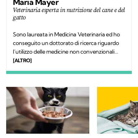
Maria Mayer
Veterinaria esperta in nutrizione del cane e del
gatto
Sono laureata in Medicina Veterinaria ed ho
conseguito un dottorato di ricerca riguardo
l’utilizzo delle medicine non convenzionali
negli allevamenti biologici. Il mio percorso di
[ALTRO]
studi comprende, fra l’altro, un Master di II
livello in Nutrizione del Cane e del Gatto e un
secondi in PNEI e Scienze dalla Cura
Integrata.