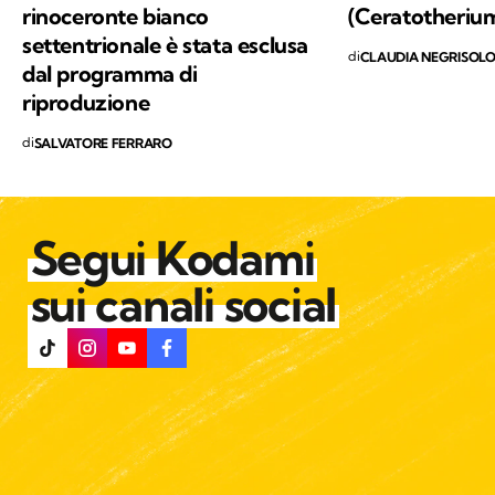
rinoceronte bianco
(Ceratotheriu
settentrionale è stata esclusa
di
CLAUDIA NEGRISOL
dal programma di
riproduzione
di
SALVATORE FERRARO
Segui Kodami
sui canali social