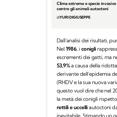
Clima estremo e specie invasive 
contro gli animali autoctoni
di
YURI DIGIUSEPPE
Dall'analisi dei risultati, 
Nel
1986
, i
conigli
rapprese
escrementi dei gatti, ma 
53,9%
a causa della ridotta
derivante dell'epidemia de
(RHDV e la sua nuova varia
questo vuol dire che nel 2
la metà dei conigli rispetto 
rettili e uccelli
autoctoni da 
inevitabile. Stimando un g