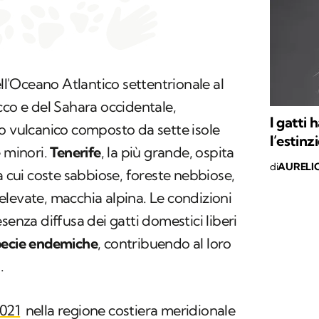
ell'Oceano Atlantico settentrionale al
cco e del Sahara occidentale,
I gatti
o vulcanico composto da sette isole
l’estinz
e minori.
Tenerife
, la più grande, ospita
di
AURELI
ra cui coste sabbiose, foreste nebbiose,
ù elevate, macchia alpina. Le condizioni
senza diffusa dei gatti domestici liberi
specie endemiche
, contribuendo al loro
.
2021
nella regione costiera meridionale