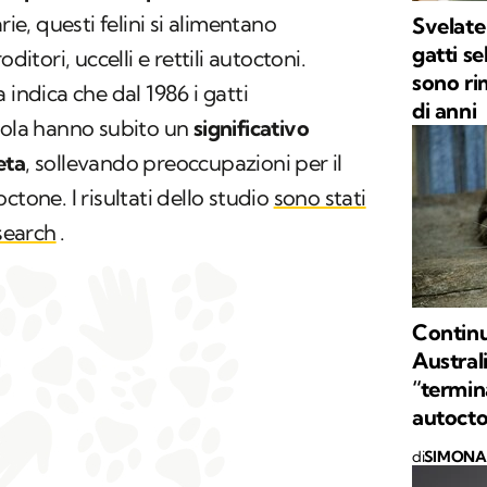
rie, questi felini si alimentano
Svelate 
gatti se
ditori, uccelli e rettili autoctoni.
sono ri
 indica che dal 1986 i gatti
di anni
l'isola hanno subito un
significativo
eta
, sollevando preoccupazioni per il
ctone. I risultati dello studio
sono stati
earch
.
Continua
Austral
“termin
autoct
di
SIMONA 