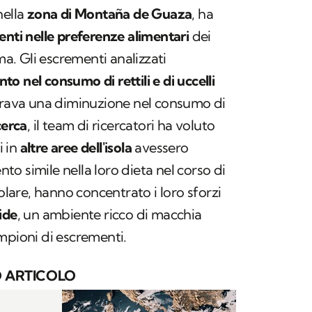
nella
zona di Montaña de Guaza
, ha
ti nelle preferenze alimentari
dei
ma. Gli escrementi analizzati
to nel consumo di rettili e di uccelli
strava una diminuzione nel consumo di
cerca
, il team di ricercatori ha voluto
i in
altre aree dell'isola
avessero
o simile nella loro dieta nel corso di
colare, hanno concentrato i loro sforzi
ide
, un ambiente ricco di macchia
mpioni di escrementi.
 ARTICOLO