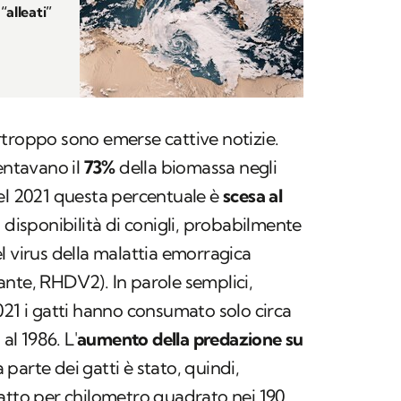
“alleati”
purtroppo sono emerse cattive notizie.
ntavano il
73%
della biomassa negli
nel 2021 questa percentuale è
scesa al
 disponibilità di conigli, probabilmente
l virus della malattia emorragica
nte, RHDV2). In parole semplici,
021 i gatti hanno consumato solo circa
al 1986. L'
aumento della predazione su
parte dei gatti è stato, quindi,
atto per chilometro quadrato nei 190