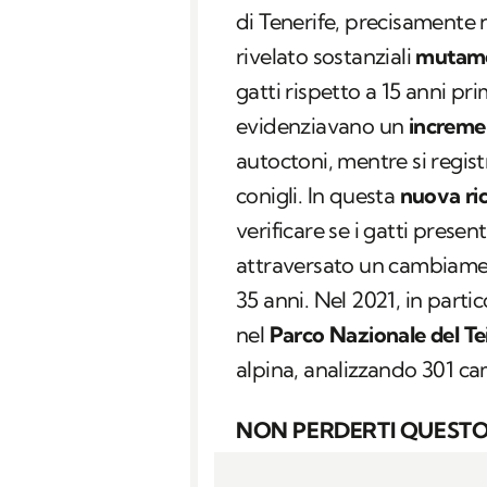
di Tenerife, precisamente 
rivelato sostanziali
mutamen
gatti rispetto a 15 anni pri
evidenziavano un
incremen
autoctoni, mentre si regi
conigli. In questa
nuova ri
verificare se i gatti present
attraversato un cambiament
35 anni. Nel 2021, in parti
nel
Parco Nazionale del Te
alpina, analizzando 301 ca
NON PERDERTI QUESTO