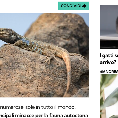
CONDIVIDI
I gatti 
arrivo?
di
ANDREA
u numerose isole in tutto il mondo,
ncipali minacce per la fauna autoctona
.