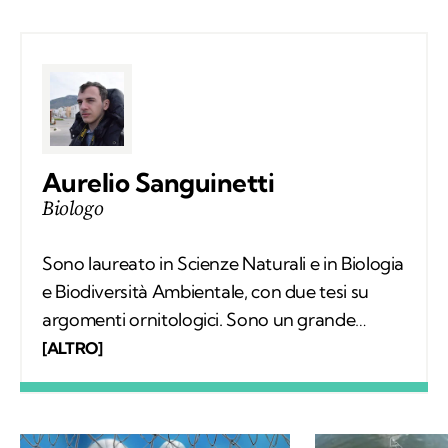
Aurelio Sanguinetti
Biologo
Sono laureato in Scienze Naturali e in Biologia
e Biodiversità Ambientale, con due tesi su
argomenti ornitologici. Sono un grande
appassionato di escursionismo e di scienze e
[ALTRO]
per questo ho deciso di frequentare un
master in comunicazione scientifica. La
scrittura è la mia più grande passione.