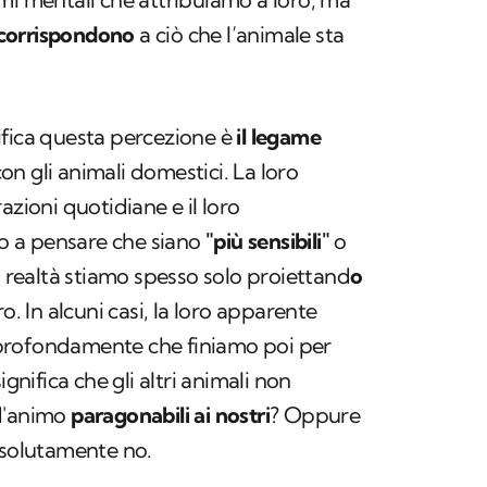
corrispondono
a ciò che l’animale sta
fica questa percezione è
il legame
n gli animali domestici. La loro
azioni quotidiane e il loro
 a pensare che siano
"più sensibili"
o
n realtà stiamo spesso solo proiettand
o
ro. In alcuni casi, la loro apparente
sì profondamente che finiamo poi per
ignifica che gli altri animali non
d'animo
paragonabili ai nostri
? Oppure
ssolutamente no.