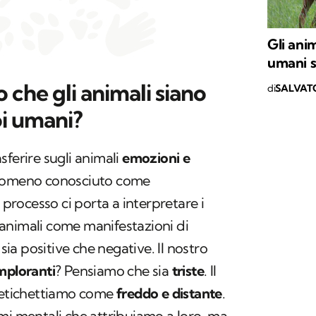
Gli anim
umani s
che gli animali siano
di
SALVAT
noi umani?
sferire sugli animali
emozioni e
nomeno conosciuto come
rocesso ci porta a interpretare i
animali come manifestazioni di
, sia positive che negative. Il nostro
mploranti
? Pensiamo che sia
triste
. Il
o etichettiamo come
freddo e distante
.
mi mentali che attribuiamo a loro, ma