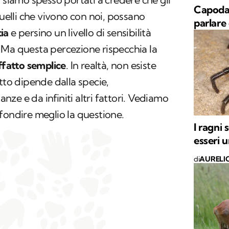
Capodan
quelli che vivono con noi, possano
parlare 
ia
e persino un livello di sensibilità
 Ma questa percezione rispecchia la
ffatto semplice
. In realtà, non esiste
tto dipende dalla specie,
tanze e da infiniti altri fattori. Vediamo
fondire meglio la questione.
I ragni 
esseri 
di
AURELI