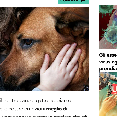
CONDIVIDI
Gli ess
virus ag
prendia
il nostro cane o gatto, abbiamo
e le nostre emozioni
meglio di
 siamo spesso portati a credere che gli