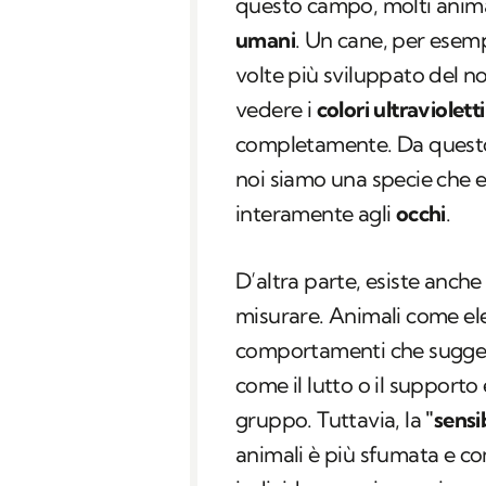
questo campo, molti anim
umani
. Un cane, per esemp
volte più sviluppato del n
vedere i
colori ultravioletti
completamente. Da questo p
noi siamo una specie che e
interamente agli
occhi
.
D’altra parte, esiste anch
misurare. Animali come ele
comportamenti che sugge
come il lutto o il support
gruppo. Tuttavia, la
"sensib
animali è più sfumata e co