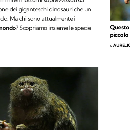
zione dei giganteschi dinosauri che un
o. Ma chi sono attualmente i
Questo 
 mondo
? Scopriamo insieme le specie
piccolo
di
AURELI