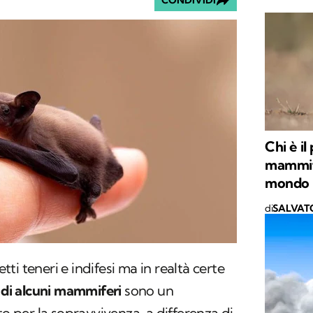
CONDIVIDI
Chi è il
mammife
mondo
di
SALVAT
i teneri e indifesi ma in realtà certe
 di alcuni mammiferi
sono un
per la sopravvivenza, a differenza di