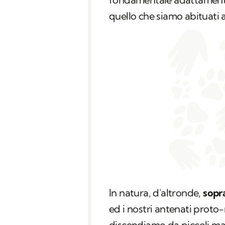
quello che siamo abituati 
In natura, d'altronde,
sopra
ed i nostri antenati prot
discendiamo da piccoli ma