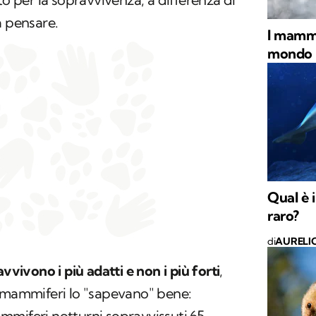
a pensare.
I mammi
mondo
Qual è 
raro?
di
AURELI
vvivono i più adatti e non i più forti
,
o-mammiferi lo "sapevano" bene:
mmiferi notturni sopravvissuti 65