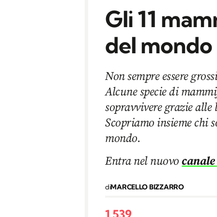
Gli 11 mamm
del mondo
Non sempre essere grossi
Alcune specie di mammife
sopravvivere grazie alle
Scopriamo insieme chi s
mondo.
Entra nel nuovo
canale
di
MARCELLO BIZZARRO
1.539