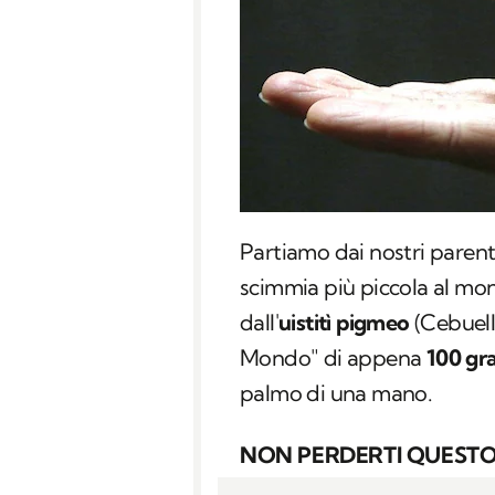
Partiamo dai nostri parenti
scimmia più piccola al m
dall'
uistitì pigmeo
(
Cebuel
Mondo" di appena
100 gr
palmo di una mano.
NON PERDERTI QUESTO