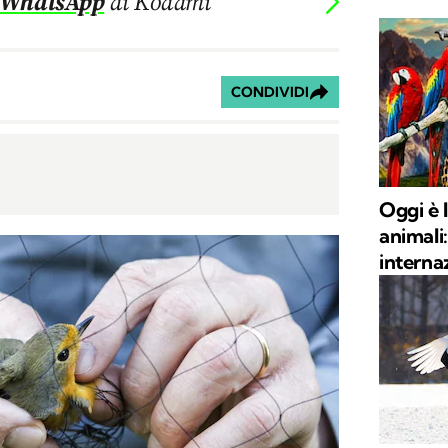
 WhatsApp
di Kodami
CONDIVIDI
Oggi è 
animali:
internaz