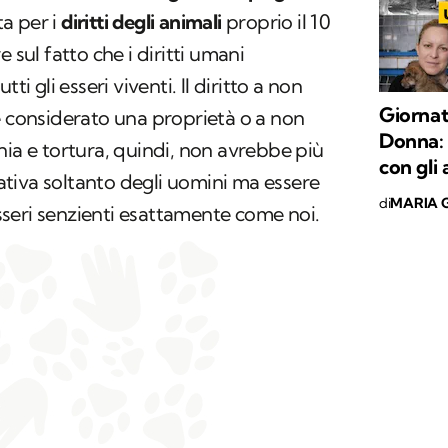
ta per i
diritti degli animali
proprio il 10
 sul fatto che i diritti umani
ti gli esseri viventi. Il diritto a non
Giornat
e considerato una proprietà o a non
Donna: l
nia e tortura, quindi, non avrebbe più
con gli 
tiva soltanto degli uomini ma essere
di
MARIA G
 esseri senzienti esattamente come noi.