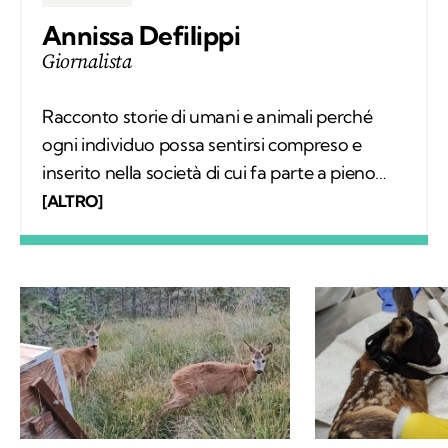
Annissa Defilippi
Giornalista
Racconto storie di umani e animali perché
ogni individuo possa sentirsi compreso e
inserito nella società di cui fa parte a pieno
diritto. Scrivo articoli e realizzo video
[ALTRO]
mettendomi in ascolto dei protagonisti;
nascono così relazioni che, grazie a Kodami,
possono continuare a vivere.