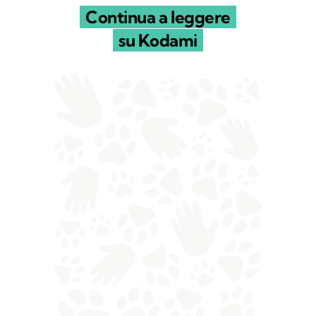
Continua a leggere
su Kodami