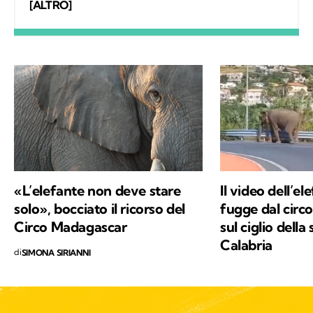
fondatrice del progetto La scimmia
[ALTRO]
Viaggiante dedicato a tutti gli animali che
vogliamo incontrare e conoscere nei luoghi
dove vivono, liberi.
«L’elefante non deve stare
Il video dell’el
solo», bocciato il ricorso del
fugge dal circ
Circo Madagascar
sul ciglio della
Calabria
di
SIMONA SIRIANNI