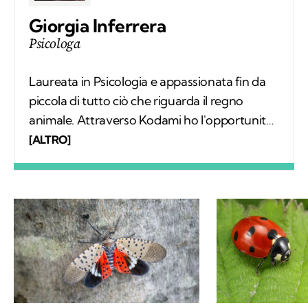
Giorgia Inferrera
Psicologa
Laureata in Psicologia e appassionata fin da
piccola di tutto ciò che riguarda il regno
animale. Attraverso Kodami ho l'opportunità
di scrivere sul modo in cui questi due universi
[ALTRO]
dialogano.