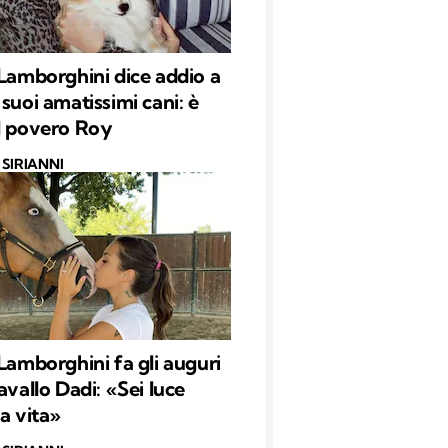
 Lamborghini dice addio a
 suoi amatissimi cani: è
l povero Roy
SIRIANNI
 Lamborghini fa gli auguri
avallo Dadi: «Sei luce
ia vita»