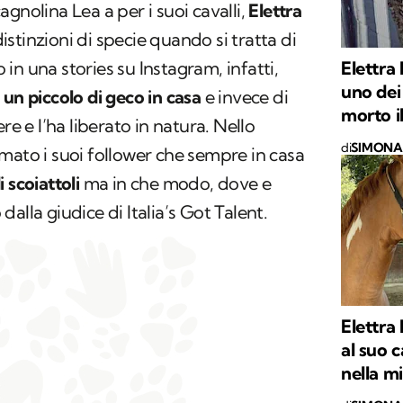
gnolina Lea a per i suoi cavalli,
Elettra
stinzioni di specie quando si tratta di
Elettra
in una stories su Instagram, infatti,
uno dei
 un piccolo di geco in casa
e invece di
morto i
re e l’ha liberato in natura. Nello
di
SIMONA 
mato i suoi follower che sempre in casa
 scoiattoli
ma in che modo, dove e
alla giudice di Italia’s Got Talent.
Elettra
al suo c
nella m