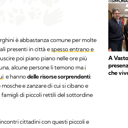
di
SIMONA 
orghini è abbastanza comune per molte
li presenti in città e
spesso entrano e
A Vasto 
uscire poi piano piano nelle ore più
presenza
rtuna, alcune persone li temono ma
i
che viv
ui
e hanno
delle risorse sorprendenti
:
e mosche e zanzare di cui si cibano e
amigli di piccoli rettili del sottordine
ncontri cittadini con questi piccoli e