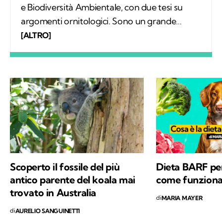
e Biodiversità Ambientale, con due tesi su
argomenti ornitologici. Sono un grande
appassionato di escursionismo e di scienze e
[ALTRO]
per questo ho deciso di frequentare un
master in comunicazione scientifica. La
scrittura è la mia più grande passione.
Scoperto il fossile del più
Dieta BARF per
antico parente del koala mai
come funzion
trovato in Australia
di
MARIA MAYER
di
AURELIO SANGUINETTI