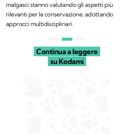
Continua a leggere
su Kodami