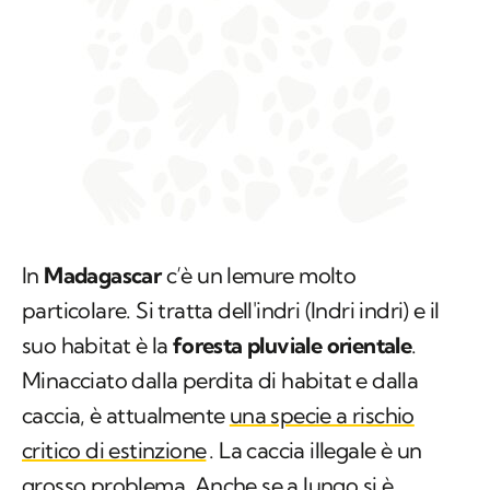
In
Madagascar
c’è un lemure molto
particolare. Si tratta dell'indri (
Indri indri
) e il
suo habitat è la
foresta pluviale orientale
.
Minacciato dalla perdita di habitat e dalla
caccia, è attualmente
una specie a rischio
critico di estinzione
. La caccia illegale è un
grosso problema. Anche se a lungo si è
pensato che l’indri potesse essere protetto dai
“
fady
” locali, tabù tradizionali che impongono