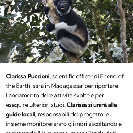
Clarissa Puccioni
,
scientific officer
di
Friend of
the Earth
, sarà in Madagascar per riportare
l’andamento delle attività svolte e per
eseguire ulteriori studi.
Clarissa si unirà alle
guide locali
, responsabili del progetto, e
insieme monitoreranno gli indri ascoltando e
registrando il loro canto, raccogliendo dati
sulle loro abitudini alimentari e sui loro
spostamenti.