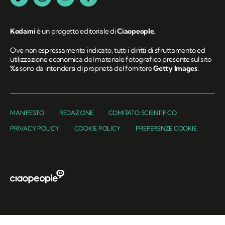
Kodami
è un progetto editoriale di
Ciaopeople
.
Ove non espressamente indicato, tutti i diritti di sfruttamento ed
utilizzazione economica del materiale fotografico presente sul sito
%s
sono da intendersi di proprietà del fornitore
Getty Images
.
MANIFESTO
REDAZIONE
COMITATO SCIENTIFICO
PRIVACY POLICY
COOKIE POLICY
PREFERENZE COOKIE