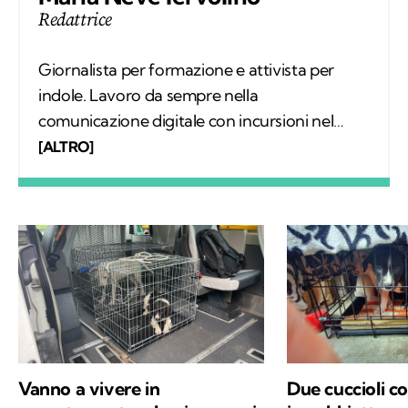
Redattrice
Giornalista per formazione e attivista per
indole. Lavoro da sempre nella
comunicazione digitale con incursioni nel
mondo della carta stampata, dove mi sono
[ALTRO]
occupata regolarmente di salute ambientale
e innovazione. Leggo molto, possibilmente
all’aria aperta, e appena posso mi cimento in
percorsi di trekking nella natura. Nella filosofia
di Kodami ho ritrovato i miei valori e un
approccio consapevole ma agile ai problemi
del mondo.
Vanno a vivere in
Due cuccioli co