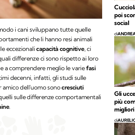
Cuccio
poi sco
social
odo i cani sviluppano tutte quelle
di
ANDREA
portamenti che li hanno resi animali
le eccezionali
capacità cognitive
, ci
uali differenze ci sono rispetto ai loro
he a comprendere meglio le varie
fasi
timi decenni, infatti, gli studi sulle
ior amico dell'uomo sono
cresciuti
Gli ucce
quelli sulle differenze comportamentali
più com
mine
.
miglior
di
AURELI