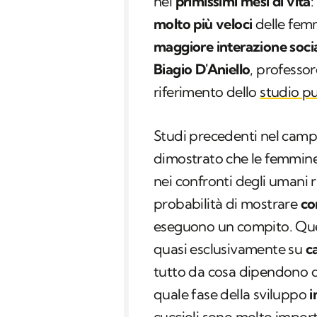
nei
primissimi mesi di vita
:
molto più veloci
delle femm
maggiore interazione soci
Biagio D'Aniello
, professor
riferimento dello
studio p
Studi precedenti nel campo
dimostrato che le femmin
nei confronti degli umani 
probabilità di mostrare
co
eseguono un compito. Quest
quasi esclusivamente su
ca
tutto da cosa dipendono qu
quale fase della sviluppo
i
cuccioli sono molto impor