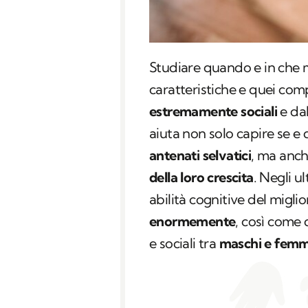
Studiare quando e in che m
caratteristiche e quei com
estremamente sociali
e dal
aiuta non solo capire se e q
antenati selvatici
, ma anc
della loro crescita
. Negli ul
abilità cognitive del migl
enormemente
, così come 
e sociali tra
maschi e fem