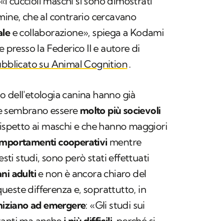
 «I cuccioli maschi si sono dimostrati
ine, che al contrario cercavano
ale
e collaborazione», spiega a Kodami
e presso la Federico II e autore di
ubblicato su
Animal Cognition
.
 dell'etologia canina hanno già
e sembrano essere
molto più socievoli
rispetto ai maschi e che hanno maggiori
mportamenti cooperativi
mentre
i studi, sono però stati effettuati
ni adulti
e non è ancora chiaro del
este differenza e, soprattutto, in
niziano ad emergere
: «Gli studi sui
tanti ma anche
i più difficili
, perché si