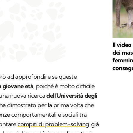
Il video
dei masc
femmina
conseg
rò ad approfondire se queste
n giovane età
, poiché è molto difficile
 una nuova ricerca
dell'Università degli
 ha dimostrato per la prima volta che
renze comportamentali e sociali tra
rontare
compiti di
problem-solving
già