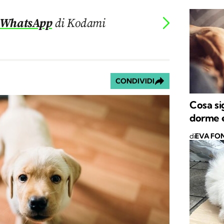
 WhatsApp
di Kodami
CONDIVIDI
Cosa si
dorme e
di
EVA FON