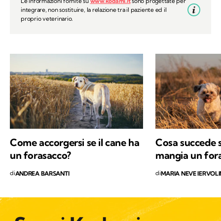
Le informazioni fornite su
www.kodami.it
sono progettate per
integrare, non sostituire, la relazione tra il paziente ed il
proprio veterinario.
Come accorgersi se il cane ha
Cosa succede s
un forasacco?
mangia un for
di
di
ANDREA BARSANTI
MARIA NEVE IERVOL