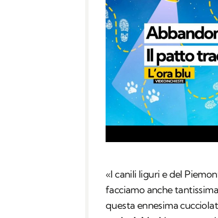
«I canili liguri e del Piemo
facciamo anche tantissima f
questa ennesima cucciolat