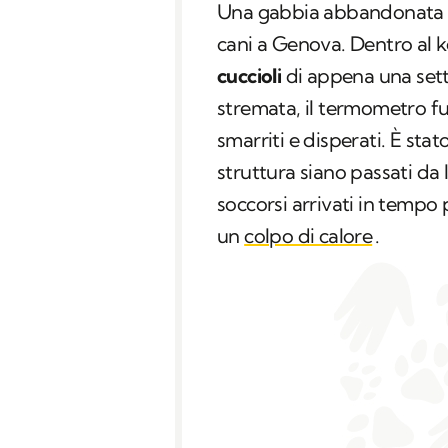
Una gabbia abbandonat
cani a Genova. Dentro al 
cuccioli
di appena una setti
stremata, il termometro fuo
smarriti e disperati. È sta
struttura siano passati da
soccorsi arrivati in tempo p
un
colpo di calore
.