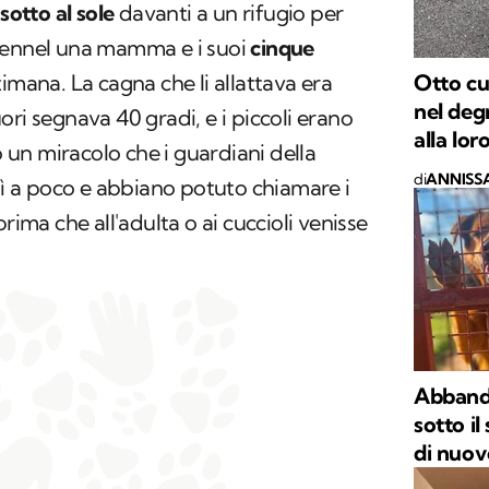
a
sotto al sole
davanti a un rifugio per
kennel una mamma e i suoi
cinque
Otto cu
mana. La cagna che li allattava era
nel deg
ri segnava 40 gradi, e i piccoli erano
alla l
to un miracolo che i guardiani della
di
ANNISSA
 lì a poco e abbiano potuto chiamare i
rima che all'adulta o ai cuccioli venisse
Abbando
sotto il
di nuov