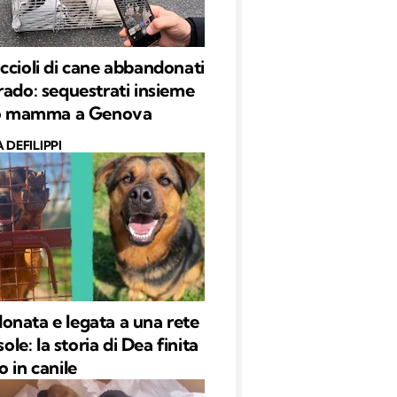
ccioli di cane abbandonati
rado: sequestrati insieme
oro mamma a Genova
 DEFILIPPI
nata e legata a una rete
 sole: la storia di Dea finita
o in canile