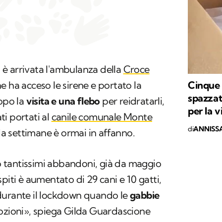
o, è arrivata l'ambulanza della
Croce
Cinque c
e ha acceso le sirene e portato la
spazzat
Dopo la
visita e una flebo
per reidratarli,
per la v
i portati al
canile comunale Monte
di
ANNISSA
 settimane è ormai in affanno.
 tantissimi abbandoni, già da maggio
piti è aumentato di 29 cani e 10 gatti,
durante il lockdown quando le
gabbie
dozioni», spiega Gilda Guardascione