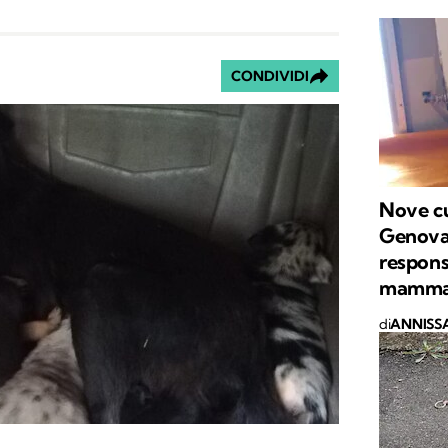
CONDIVIDI
Nove cu
Genova: 
respons
mamm
di
ANNISSA