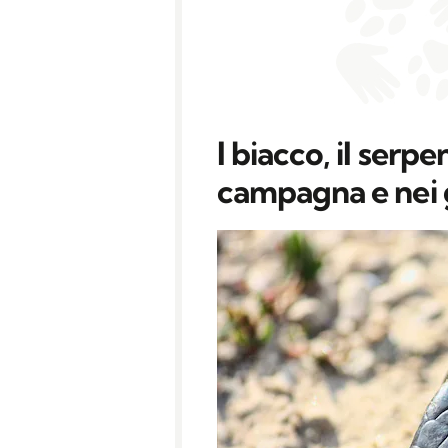
l biacco, il serp
campagna e nei g