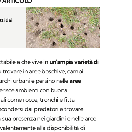
 ARTICOLO
ti dai
ttabile e che vive in
un'ampia varietà di
uò trovare in aree boschive, campi
parchi urbani e persino nelle
aree
ferisce ambienti con buona
rali come rocce, tronchi e fitta
condersi dai predatori e trovare
 sua presenza nei giardini e nelle aree
alentemente alla disponibilità di