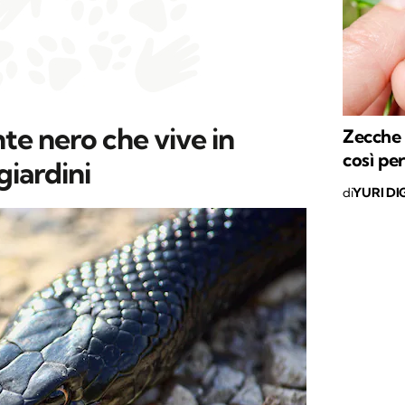
ente nero che vive in
Zecche 
così per
iardini
di
YURI DI