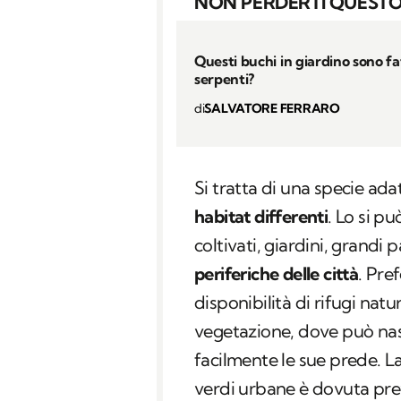
NON PERDERTI QUESTO
Questi buchi in giardino sono fat
serpenti?
di
SALVATORE FERRARO
Si tratta di una specie ada
habitat differenti
. Lo si p
coltivati, giardini, grandi 
periferiche delle città
. Pre
disponibilità di rifugi natu
vegetazione, dove può nas
facilmente le sue prede. La
verdi urbane è dovuta prev