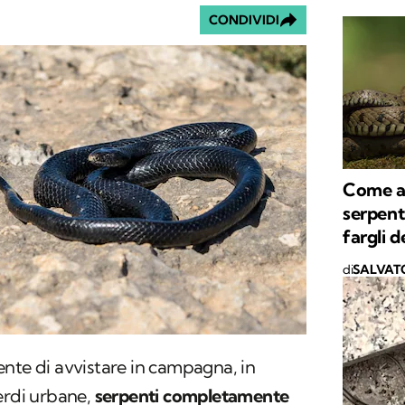
CONDIVIDI
Come al
serpent
fargli d
di
SALVAT
nte di avvistare in campagna, in
erdi urbane,
serpenti completamente