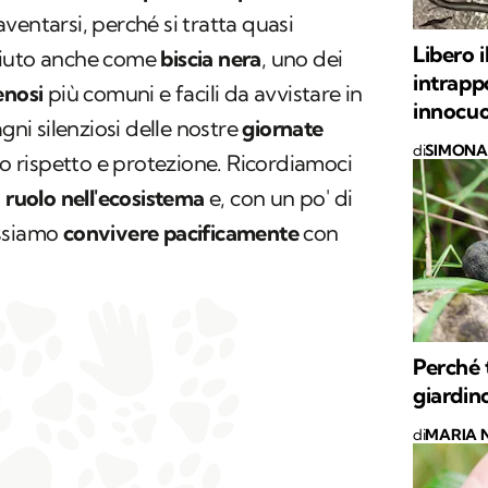
ventarsi, perché si tratta quasi
Libero 
ciuto anche come
biscia nera
, uno dei
intrappo
enosi
più comuni e facili da avvistare in
innocuo
gni silenziosi delle nostre
giornate
di
SIMONA 
o rispetto e protezione. Ricordiamoci
o
ruolo nell'ecosistema
e, con un po' di
ossiamo
convivere pacificamente
con
Perché 
giardin
di
MARIA 