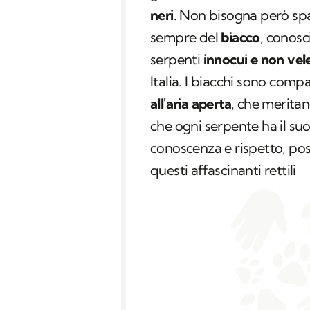
neri
. Non bisogna però spa
sempre del
biacco
, conos
serpenti
innocui e non vel
Italia. I biacchi sono compa
all'aria aperta
, che meritan
che ogni serpente ha il su
conoscenza e rispetto, p
questi affascinanti rettili