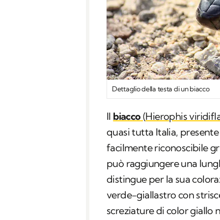
Dettaglio della testa di un biacco
Il
biacco
(
Hierophis viridifl
quasi tutta Italia, present
facilmente riconoscibile g
può raggiungere una lungh
distingue per la sua colora
verde-giallastro con strisce
screziature di color giallo 