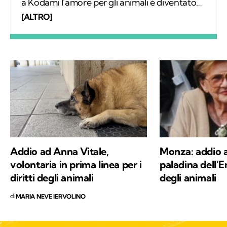
a Kodami l'amore per gli animali è diventato
un lavoro attraverso cui provo a fare la
[ALTRO]
differenza. A ricordarmelo anche Supplì, il
gatto con cui condivido la vita. Nel tempo
libero tanti libri, qualche viaggio e una
continua scoperta di ciò che mi circonda.
Addio ad Anna Vitale,
Monza: addio a
volontaria in prima linea per i
paladina dell’En
diritti degli animali
degli animali
di
MARIA NEVE IERVOLINO