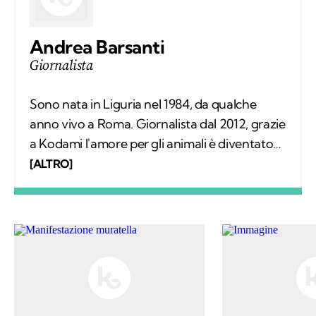
Andrea Barsanti
Giornalista
Sono nata in Liguria nel 1984, da qualche
anno vivo a Roma. Giornalista dal 2012, grazie
a Kodami l'amore per gli animali è diventato
un lavoro attraverso cui provo a fare la
[ALTRO]
differenza. A ricordarmelo anche Supplì, il
gatto con cui condivido la vita. Nel tempo
libero tanti libri, qualche viaggio e una
continua scoperta di ciò che mi circonda.