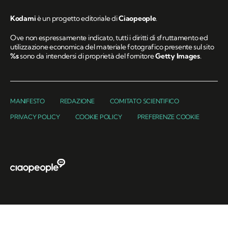
Kodami
è un progetto editoriale di
Ciaopeople
.
Ove non espressamente indicato, tutti i diritti di sfruttamento ed
utilizzazione economica del materiale fotografico presente sul sito
%s
sono da intendersi di proprietà del fornitore
Getty Images
.
MANIFESTO
REDAZIONE
COMITATO SCIENTIFICO
PRIVACY POLICY
COOKIE POLICY
PREFERENZE COOKIE