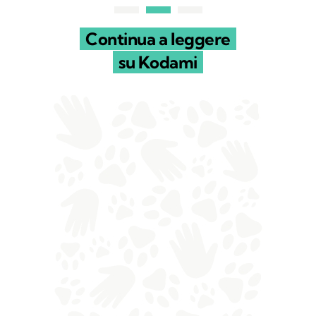
Continua a leggere
su Kodami