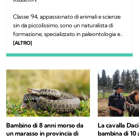
Classe '94, appassionato di animali e scienze
sin da piccolissimo, sono un naturalista di
formazione, specializzato in paleontologia e
divulgazione. Mi è sempre venuto spontaneo
[ALTRO]
spiegare agli altri le bellezze della natura e
passare intere giornate ad osservare piante e
animali di ogni tipo ovunque andassi, per poi
tornare a casa e disegnarli. Vorrei contribuire
ad avvicinare il pubblico all'ambiente ed
essere parte di una ritrovata armonia uomo-
natura, per il bene e la salvaguardia di ogni
specie.
Bambino di 8 anni morso da
La cavalla Dacia
un marasso in provincia di
bambina di 10 