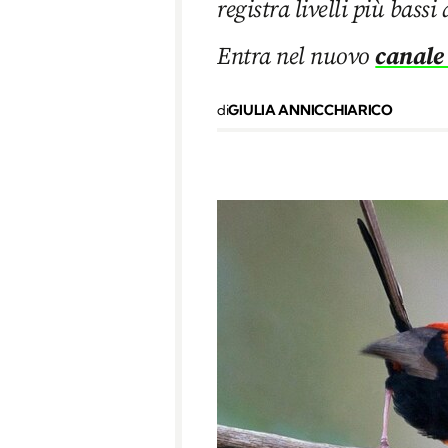
registra livelli più bass
Entra nel nuovo
canale
di
GIULIA ANNICCHIARICO