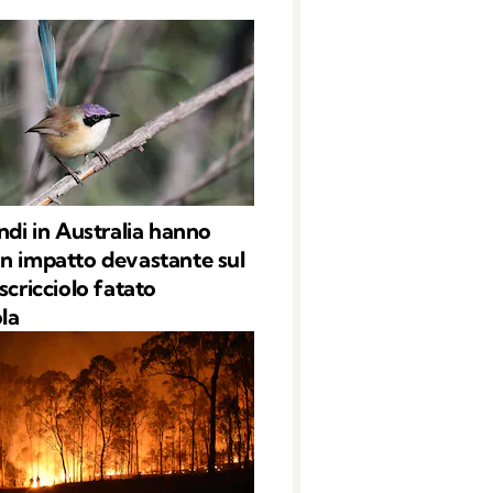
endi in Australia hanno
n impatto devastante sul
scricciolo fatato
la