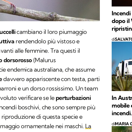
Incendi
dopo il
ripristi
uccelli
cambiano il loro piumaggio
di
SALVAT
uttiva
rendendolo più vistoso e
avanti alle femmine. Tra questi il
to dorsorosso
(
Malurus
ecie endemica australiana, che assume
e
davvero appariscente con testa, parti
 marroni e un dorso rossissimo. Un team
voluto verificare se le
perturbazioni
In Aust
mobile c
incendi boschivi, che sono sempre più
incendi.
 riproduzione di questa specie e
di
MARIA G
iumaggio ornamentale nei maschi.
La