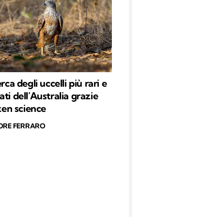
erca degli uccelli più rari e
ti dell’Australia grazie
izen science
ORE FERRARO