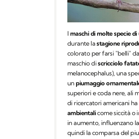
I
maschi
di molte specie di 
durante la
stagione riprod
colorato per farsi "belli" d
maschio di
scricciolo fata
melanocephalus
), una sp
un
piumaggio ornamental
superiori e coda nere, ali
di ricercatori americani ha 
ambientali
come siccità o 
in aumento, influenzano la
quindi la comparsa del p