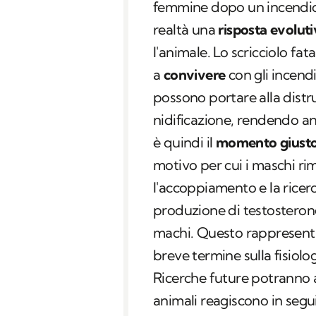
femmine dopo un incendio, 
realtà una
risposta evolut
l'animale. Lo scricciolo fa
a
convivere
con gli incen
possono portare alla distruz
nidificazione, rendendo an
è quindi il
momento giust
motivo per cui i maschi 
l'accoppiamento e la ricer
produzione di testosterone
machi
. Questo rappresenta
breve termine sulla fisiologi
Ricerche future potranno a
animali reagiscono in segu