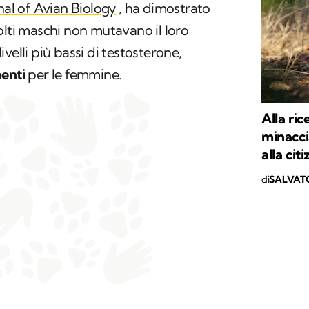
nal of Avian Biology
, ha dimostrato
olti maschi non mutavano il loro
velli più bassi di testosterone,
aenti
per le femmine.
Alla ric
minaccia
alla cit
di
SALVAT