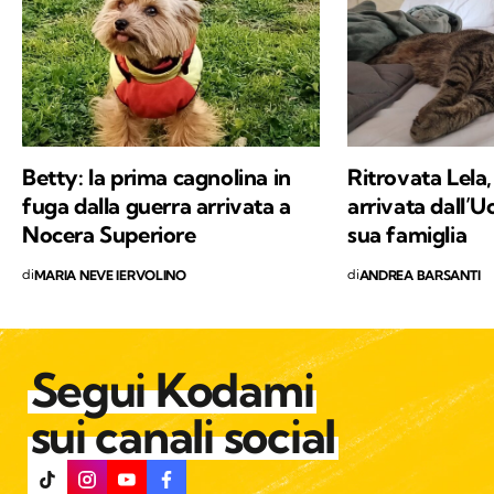
percorsi di trekking nella natura. Nella filosofia
di Kodami ho ritrovato i miei valori e un
approccio consapevole ma agile ai problemi
del mondo.
Betty: la prima cagnolina in
Ritrovata Lela,
fuga dalla guerra arrivata a
arrivata dall’U
Nocera Superiore
sua famiglia
di
di
MARIA NEVE IERVOLINO
ANDREA BARSANTI
Segui Kodami
sui canali social