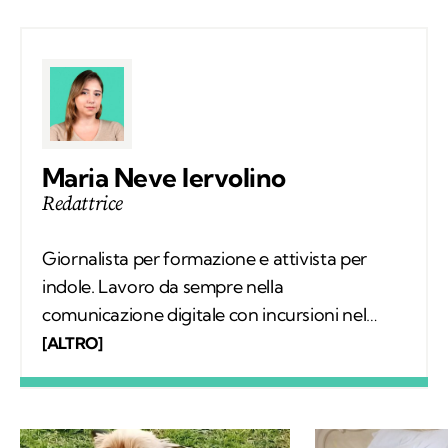
Maria Neve Iervolino
Redattrice
Giornalista per formazione e attivista per
indole. Lavoro da sempre nella
comunicazione digitale con incursioni nel
mondo della carta stampata, dove mi sono
[ALTRO]
occupata regolarmente di salute ambientale
e innovazione. Leggo molto, possibilmente
all’aria aperta, e appena posso mi cimento in