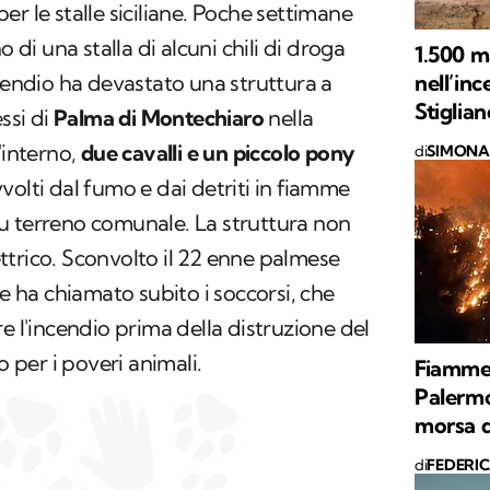
r le stalle siciliane. Poche settimane
o di una stalla di alcuni chili di droga
1.500 m
nell’in
ncendio ha devastato una struttura a
Stiglian
ssi di
Palma di Montechiaro
nella
'interno,
due cavalli e un piccolo pony
di
SIMONA 
vvolti dal fumo e dai detriti in fiamme
a su terreno comunale. La struttura non
trico. Sconvolto il 22 enne palmese
he ha chiamato subito i soccorsi, che
e l'incendio prima della distruzione del
o per i poveri animali.
Fiamme 
Palermo,
morsa d
di
FEDERI