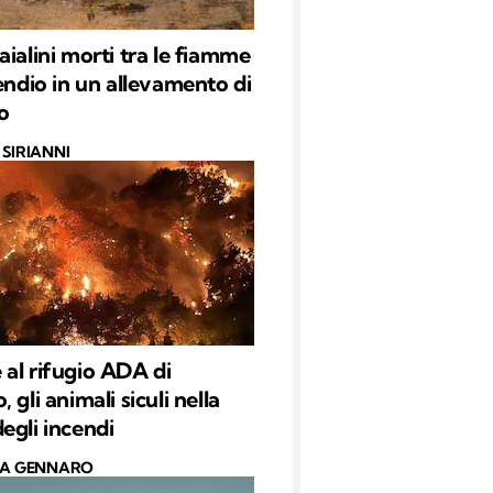
aialini morti tra le fiamme
cendio in un allevamento di
o
SIRIANNI
al rifugio ADA di
 gli animali siculi nella
egli incendi
CA GENNARO