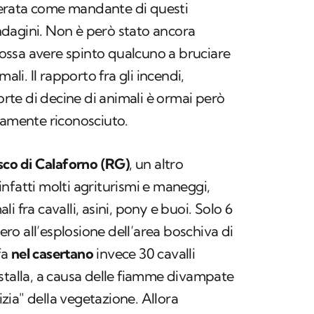
rata come mandante di questi
 indagini. Non è però stato ancora
ssa avere spinto qualcuno a bruciare
ali. Il rapporto fra gli incendi,
morte di decine di animali è ormai però
camente riconosciuto.
osco di Calaforno (RG)
, un altro
nfatti molti agriturismi e maneggi,
i fra cavalli, asini, pony e buoi. Solo 6
sero all’esplosione dell’area boschiva di
fa
nel casertano
invece 30 cavalli
stalla, a causa delle fiamme divampate
lizia" della vegetazione. Allora