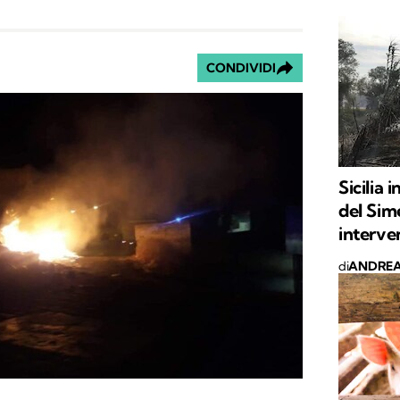
CONDIVIDI
Sicilia 
del Sim
interven
di
ANDREA