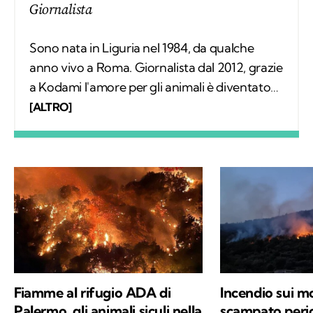
Giornalista
Sono nata in Liguria nel 1984, da qualche
anno vivo a Roma. Giornalista dal 2012, grazie
a Kodami l'amore per gli animali è diventato
un lavoro attraverso cui provo a fare la
[ALTRO]
differenza. A ricordarmelo anche Supplì, il
gatto con cui condivido la vita. Nel tempo
libero tanti libri, qualche viaggio e una
continua scoperta di ciò che mi circonda.
Fiamme al rifugio ADA di
Incendio sui mo
Palermo, gli animali siculi nella
scampato peric