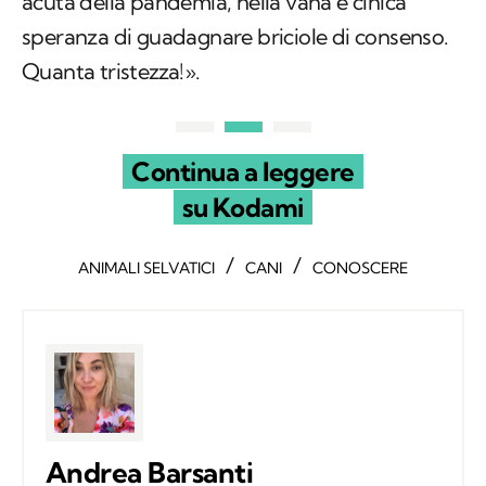
acuta della pandemia, nella vana e cinica
speranza di guadagnare briciole di consenso.
Quanta tristezza!».
Continua a leggere
su Kodami
/
/
ANIMALI SELVATICI
CANI
CONOSCERE
Andrea Barsanti